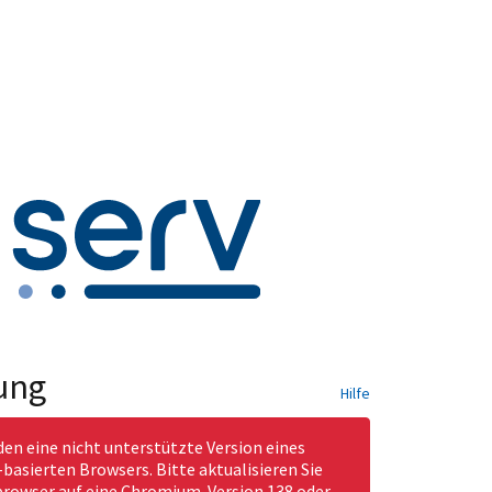
ung
Hilfe
den eine nicht unterstützte Version eines
asierten Browsers. Bitte aktualisieren Sie
rowser auf eine Chromium-Version 138 oder